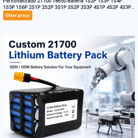
Personalizado 21700 18650 Bateria 1S2P 1S3P 1S4P
1S5P 1S6P 2S1P 2S2P 3S1P 3S2P 3S3P 4S1P 4S2P 4S3P
4S4P Bateria 3.7V 7.4V 11.1V
Obter preço