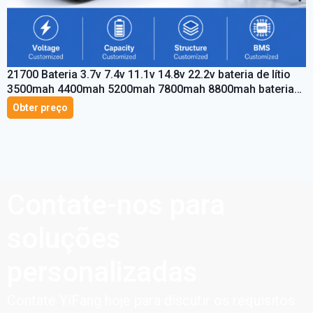
21700 Bateria 3.7v 7.4v 11.1v 14.8v 22.2v bateria de lítio
3500mah 4400mah 5200mah 7800mah 8800mah bateria
de íon de lítio
Obter preço
Contate-nos para
soluções
personalizadas
Contate YiFang hoje para discutir os requisitos