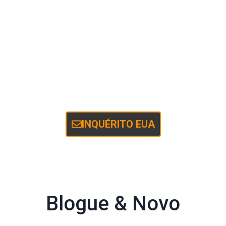
Você não encontra o que
procura?
YiFang fornece
Personalização OEM/ODM
,
adaptando produtos e sistemas para atender às
suas necessidades, garantindo
seguro, estável, e
eficiente
desempenho para uso comercial e
industrial.
INQUÉRITO EUA
Blogue & Novo