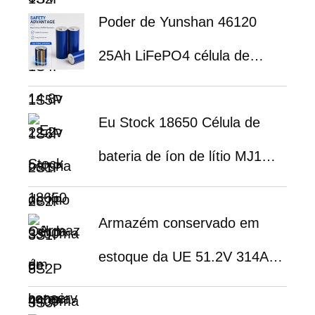
Poder de Yunshan 46120
7800mah 8800mah bateria de
25Ah LiFePO4 célula de
íon de lítio
bateria 3.2V bateria de
Eu Stock 18650 Célula de
fosfato de ferro de lítio de alta
bateria de íon de lítio MJ1
potência para EV &
3500mAh para solução de
Aplicações de
Armazém conservado em
armazenamento de energia
armazenamento de energia
estoque da UE 51.2V 314Ah
de central elétrica portátil
16kWh LiFePO4 bateria ESS