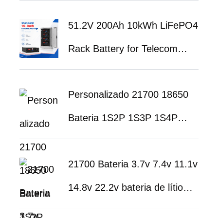
System for UPS Backup
51.2
V 200Ah 10kWh LiFePO4
Power and Telecom Energy
Rack Battery for Telecom
Storage
Base Station Backup Power
Personalizado 21700 18650
System
Bateria 1S2P 1S3P 1S4P
1S5P 1S6P 2S1P 2S2P 3S1P
21700 Bateria 3.7v 7.4v 11.1v
3S2P 3S3P 4S1P 4S2P 4S3P
14.8v 22.2v bateria de lítio
4S4P Bateria 3.7V 7.4V 11.1V
3500mah 4400mah 5200mah