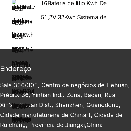
16Bateria de lítio Kwh De
da Polônia | Sistema de
51,2V 32Kwh Sistema de
armazenamento de energia
armazenamento de energia
solar residencial com BMS |
doméstica 51,2V 314Ah
Entrega rápida
560Ah 600Ah Baterias
Endereço
solares Lifepo4 com Bms
Sala 306/308, Centro de negócios de Hehuan,
Prédio. 36, Yintian Ind.. Zona, Baoan, Rua
Xin'an, Baoan Dist., Shenzhen, Guangdong,
Cidade manufatureira de Chinart, Cidade de
Ruichang, Província de Jiangxi,China