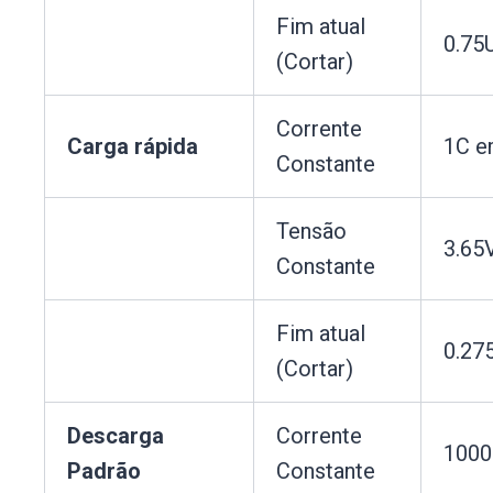
Fim atual
0.75
(Cortar)
Corrente
Carga rápida
1C e
Constante
Tensão
3.65
Constante
Fim atual
0.27
(Cortar)
Descarga
Corrente
100
Padrão
Constante