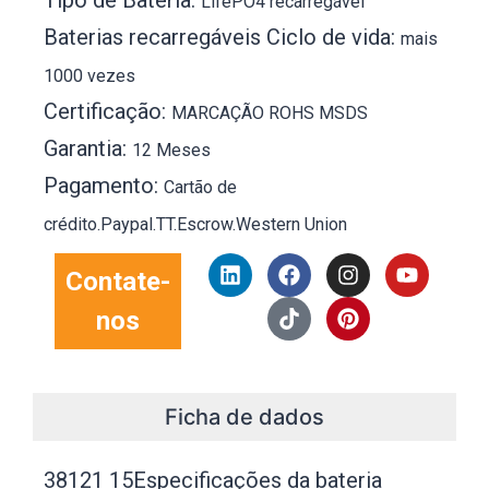
Tipo de Bateria:
LifePO4 recarregável
Baterias recarregáveis ​​Ciclo de vida:
mais
1000 vezes
Certificação:
MARCAÇÃO ROHS MSDS
Garantia:
12 Meses
Pagamento:
Cartão de
crédito.Paypal.TT.Escrow.Western Union
L
F
T
I
P
Y
Contate-
i
a
i
n
i
o
n
c
k
s
n
u
nos
k
e
T
t
t
T
e
b
o
a
e
u
d
o
k
g
r
b
i
o
r
e
e
n
k
a
s
Ficha de dados
m
t
38121 15Especificações da bateria