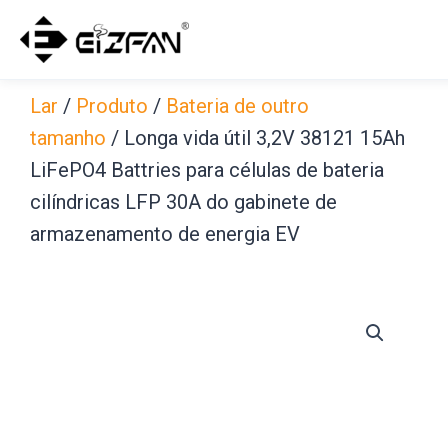
Pular
para
o
conteúdo
Lar
/
Produto
/
Bateria de outro
tamanho
/ Longa vida útil 3,2V 38121 15Ah
LiFePO4 Battries para células de bateria
cilíndricas LFP 30A do gabinete de
armazenamento de energia EV