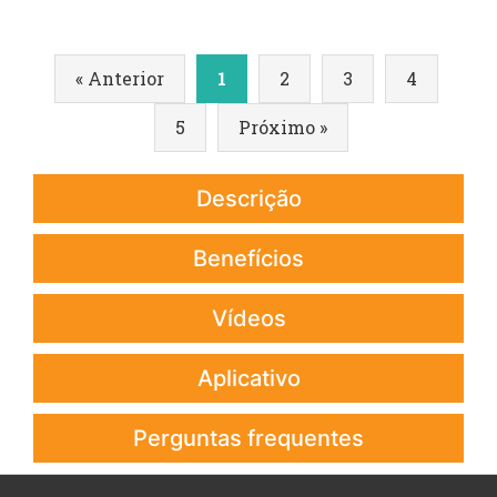
« Anterior
1
2
3
4
5
Próximo »
Descrição
Benefícios
Vídeos
Aplicativo
Perguntas frequentes