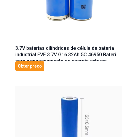
3.7V baterias cilíndricas de célula de bateria
industrial EVE 3.7V G16 32Ah 5C 46950 Bateria
para armazenamento de energia externa,
Obter preço
Veículos Elétricos , Empilhadeira Elétrica ,
Armazenamento de energia residencial