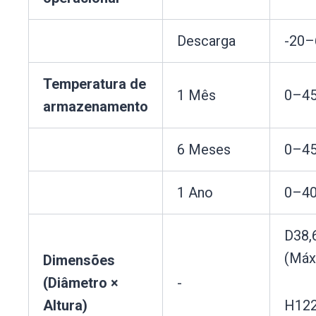
Descarga
-20–
Temperatura de
1 Mês
0–4
armazenamento
6 Meses
0–4
1 Ano
0–4
D38
(Máx
Dimensões
(Diâmetro ×
-
Altura)
H12