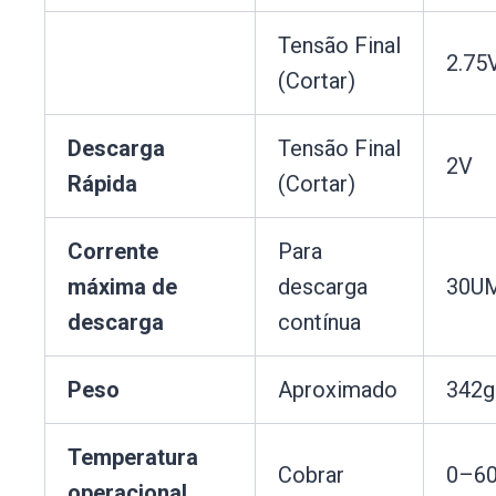
Tensão Final
2.75
(Cortar)
Descarga
Tensão Final
2V
Rápida
(Cortar)
Corrente
Para
máxima de
descarga
30U
descarga
contínua
Peso
Aproximado
342g
Temperatura
Cobrar
0–6
operacional